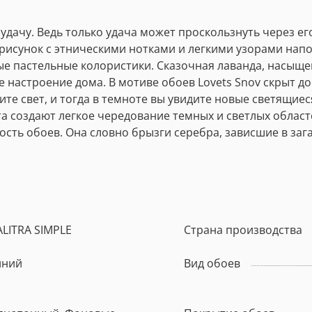
удачу. Ведь только удача может проскользнуть через е
й рисунок с этническими нотками и легкими узорами на
е пастельные колористики. Сказочная лаванда, насыще
е настроение дома. В мотиве обоев Lovets Snov скрыт 
чите свет, и тогда в темноте вы увидите новые светящ
 создают легкое чередование темных и светлых област
сть обоев. Она словно брызги серебра, зависшие в за
ALITRA SIMPLE
Страна производства
иний
Вид обоев