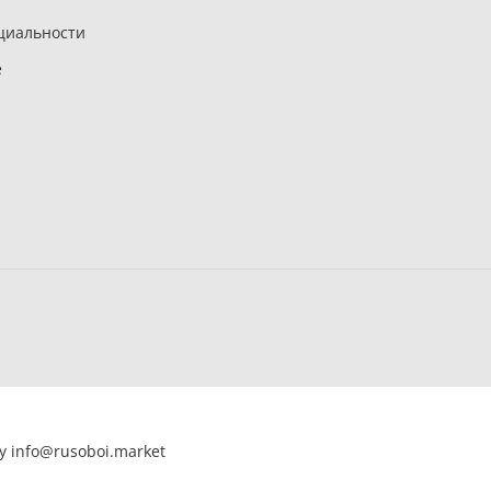
циальности
е
ту
info@rusoboi.
market