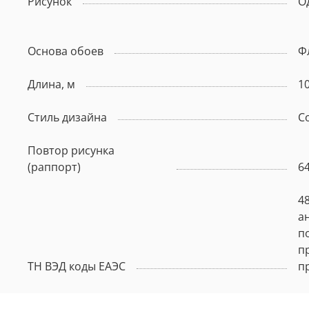
Рисунок
О
Основа обоев
Ф
Длина, м
10
Стиль дизайна
С
Повтор рисунка
(раппорт)
6
4
а
п
п
ТН ВЭД коды ЕАЭС
п