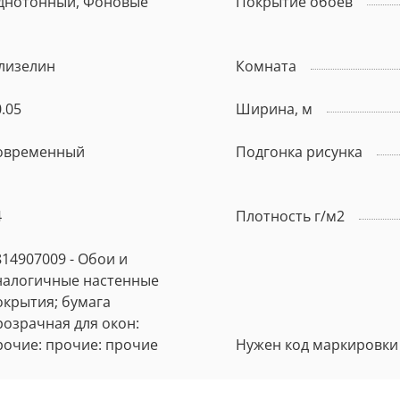
днотонный, Фоновые
Покрытие обоев
лизелин
Комната
.05
Ширина, м
овременный
Подгонка рисунка
4
Плотность г/м2
814907009 - Обои и
налогичные настенные
окрытия; бумага
розрачная для окон:
рочие: прочие: прочие
Нужен код маркировки