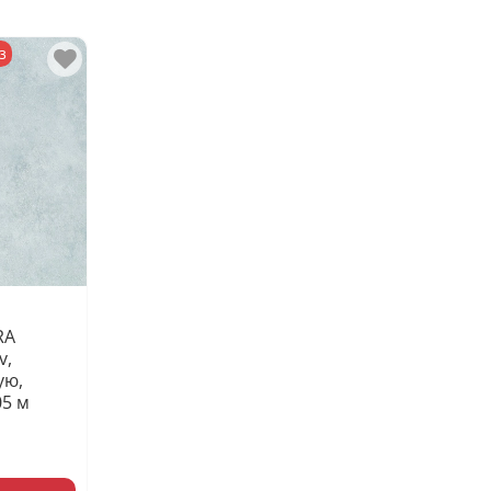
з
RA
v,
ую,
05 м