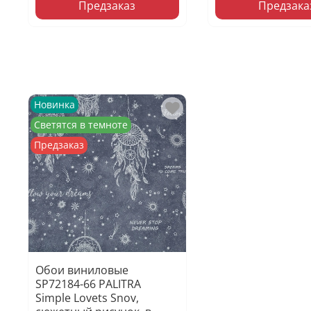
Предзаказ
Предзака
Новинка
Светятся в темноте
Предзаказ
Обои виниловые
SP72184-66 PALITRA
Simple Lovets Snov,