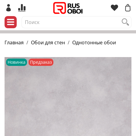
Главная
Обои для стен
Однотонные обои
Новинка
Предзаказ