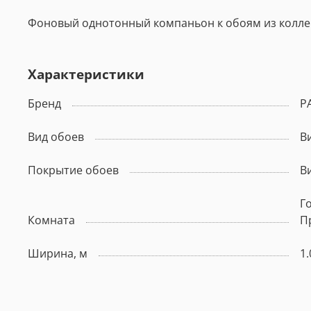
Фоновый однотонный компаньон к обоям из коллек
Характеристики
Бренд
P
Вид обоев
В
Покрытие обоев
В
Г
Комната
П
Ширина, м
1.