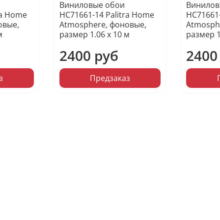
Виниловые обои
Винилов
ra Home
HC71661-14 Palitra Home
HC71661-
овые,
Atmosphere, фоновые,
Atmosph
м
размер 1.06 х 10 м
размер 1
2400 руб
2400
з
Предзаказ