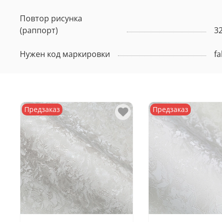
Повтор рисунка
(раппорт)
3
Нужен код маркировки
fa
Предзаказ
Предзаказ