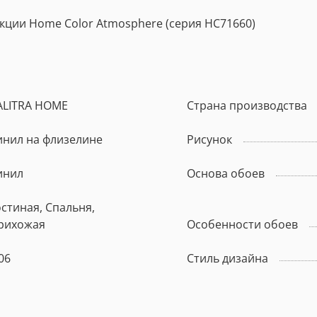
ции Home Color Atmosphere (серия HC71660)
ALITRA HOME
Страна производства
инил на флизелине
Рисунок
инил
Основа обоев
остиная, Спальня,
рихожая
Особенности обоев
06
Стиль дизайна