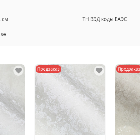
2 см
ТН ВЭД коды ЕАЭС
lse
Предзаказ
Предзака