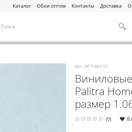
Каталог
Обои оптом
Контакты
Доставка
О
арт.
HC71661-67
Виниловые
Palitra Ho
размер 1.06
(0)
В