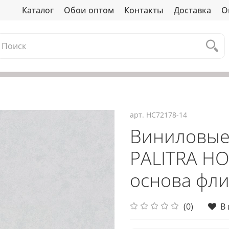
Каталог
Обои оптом
Контакты
Доставка
О
арт.
HC72178-14
Виниловые
PALITRA HO
основа фли
(0)
В