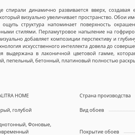
е спирали динамично развивается вверх, создавая 
который визуально увеличивает пространство. Обои им
ощупь структура напоминает поверхность окрашенно
ыми стилями. Перламутровое напыление на гофриров
изуально добавляет композиции перспективу и глубину
ехнология искусственного интеллекта довела до соверш
ция выдержана в лаконичной цветовой гамме, котора
ий, пепельный, бетонный, платиновый полностью раскр
ALITRA HOME
Страна производства
ерый, голубой
Вид обоев
днотонный, Фоновые,
овременный
Покрытие обоев