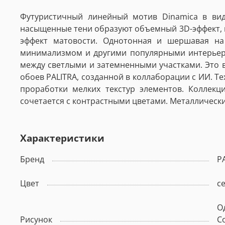
Футуристичный линейный мотив Dinamica в вид
насыщенные тени образуют объемный 3D-эффект, 
эффект матовости. Однотонная и шершавая на 
минимализмом и другими популярными интерьерн
между светлыми и затемненными участками. Это в
обоев PALITRA, созданной в коллаборации с ИИ. Т
проработки мелких текстур элементов. Коллек
сочетается с контрастными цветами. Металлическ
Характеристики
Бренд
P
Цвет
с
О
Рисунок
С