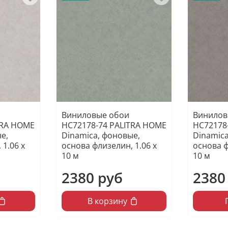
Виниловые обои
Винилов
TRA HOME
HC72178-74 PALITRA HOME
HC72178
е,
Dinamica, фоновые,
Dinamica
 1.06 х
основа флизелин, 1.06 х
основа ф
10 м
10 м
2380 руб
2380
В корзину