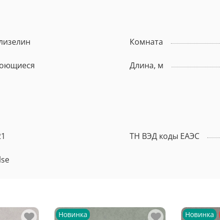
лизелин
Комната
оющиеся
Длина, м
21
ТН ВЭД коды ЕАЭС
lse
Новинка
Новинка