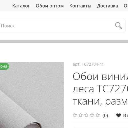
Каталог
Обои оптом
Контакты
Доставка
О
арт.
TC72704-41
гона
Обои вини
леса TC7270
ткани, разм
(0)
В