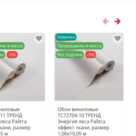
Новинка
ны в массе
Прокрашены в массе
на
-5%
без подгона
-5%
ниловые
Обои виниловые
-11 ТРЕНД
TC72704-10 ТРЕНД
леса Palitra
Энергия леса Palitra
кани, размер
эффект ткани, размер
05 м
1,06х10,05 м