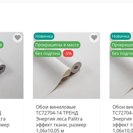
Новинка
Новинка
е
Прокрашены в массе
Прокраше
без подгона
-5%
без подго
Обои виниловые
Обои ви
Д
TC72704-14 ТРЕНД
TC72704
tra
Энергия леса Palitra
Энергия 
змер
эффект ткани, размер
эффект т
1,06х10,05 м
1,06х10,