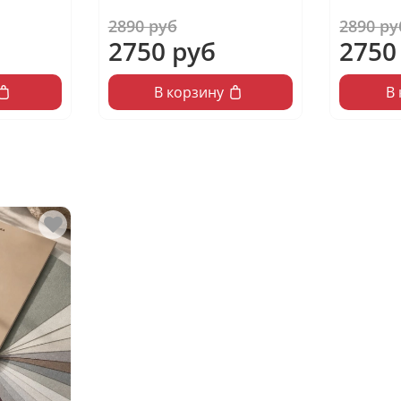
2890 руб
2890 ру
2750 руб
2750
В корзину
В