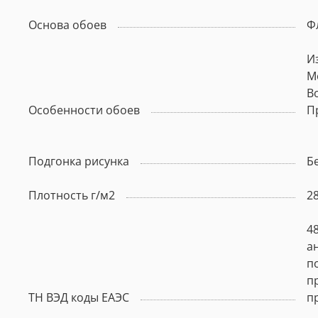
Основа обоев
Ф
И
М
В
Особенности обоев
П
Подгонка рисунка
Б
Плотность г/м2
2
4
а
п
п
ТН ВЭД коды ЕАЭС
п