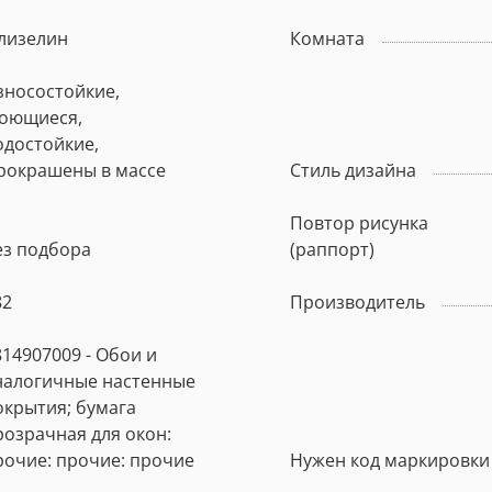
лизелин
Комната
зносостойкие,
оющиеся,
одостойкие,
рокрашены в массе
Стиль дизайна
Повтор рисунка
ез подбора
(раппорт)
82
Производитель
814907009 - Обои и
налогичные настенные
окрытия; бумага
розрачная для окон:
рочие: прочие: прочие
Нужен код маркировки