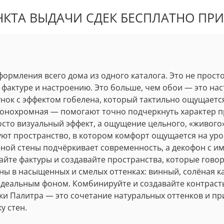
КТА ВЫДАЧИ СДЕК БЕСПЛАТНО ПРИ 
ормления всего дома из одного каталога. Это не прост
, фактуре и настроению. Это больше, чем обои — это на
нок с эффектом гобелена, который тактильно ощущаетс
монохромная — помогают точно подчеркнуть характер п
осто визуальный эффект, а ощущение цельного, «живого
 пространство, в котором комфорт ощущается на уровн
ной стены подчёркивает современность, а декофон с и
йте фактуры и создавайте пространства, которые говоря
 в насыщенных и смелых оттенках: винный, солёная ка
идеальным фоном. Комбинируйте и создавайте контраст
ики Палитра — это сочетание натуральных оттенков и п
у стен.