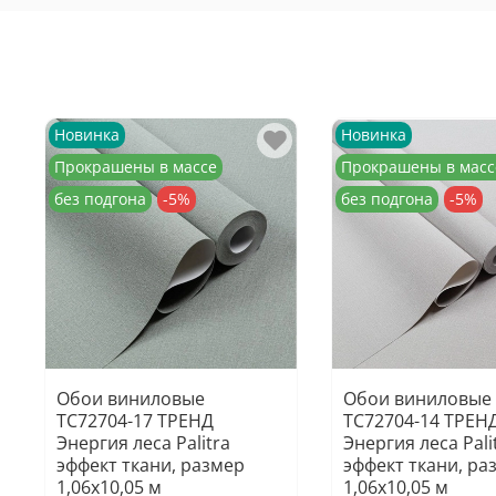
Новинка
Новинка
Прокрашены в массе
Прокрашены в масс
без подгона
-5%
без подгона
-5%
Обои виниловые
Обои виниловые
TC72704-17 ТРЕНД
TC72704-14 ТРЕН
Энергия леса Palitra
Энергия леса Pali
эффект ткани, размер
эффект ткани, ра
1,06х10,05 м
1,06х10,05 м