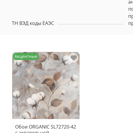
а
п
п
ТН ВЭД коды ЕАЭС
п
Акцентные
Обои ORGANIC SL72720-42
с акварельной