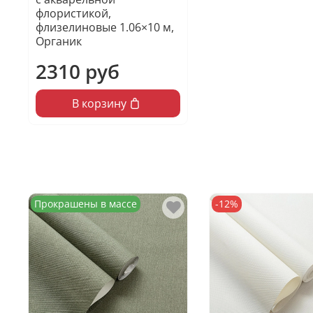
флористикой,
флизелиновые 1.06×10 м,
Органик
2310 руб
В корзину
Прокрашены в массе
-12%