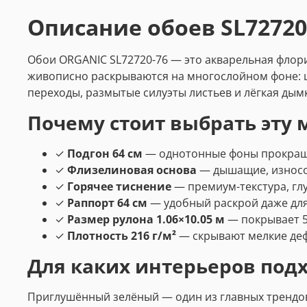
Описание обоев SL72720
Обои ORGANIC SL72720-76 — это акварельная флор
живописно раскрываются на многослойном фоне: 
переходы, размытые силуэты листьев и лёгкая ды
Почему стоит выбрать эту 
✓
Подгон 64 см
— однотонные фоны прокраше
✓
Флизелиновая основа
— дышащие, износос
✓
Горячее тиснение
— премиум-текстура, гл
✓
Раппорт 64 см
— удобный раскрой даже дл
✓
Размер рулона 1.06×10.05 м
— покрывает 5
✓
Плотность 216 г/м²
— скрывают мелкие деф
Для каких интерьеров под
Приглушённый зелёный — один из главных трендов 