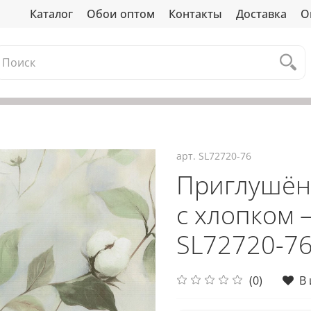
Каталог
Обои оптом
Контакты
Доставка
О
арт.
SL72720-76
Приглушён
с хлопком
SL72720-76
(0)
В