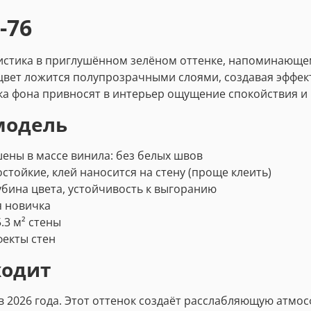
-76
истика в приглушённом зелёном оттенке, напоминающе
цвет ложится полупрозрачными слоями, создавая эффек
мка фона привносят в интерьер ощущение спокойствия и
модель
ны в массе винила: без белых швов
тойкие, клей наносится на стену (проще клеить)
убина цвета, устойчивость к выгоранию
я новичка
.3 м² стены
екты стен
ходит
2026 года. Этот оттенок создаёт расслабляющую атмосф