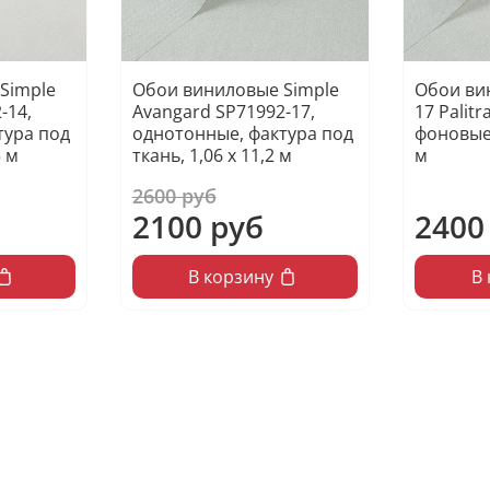
Simple
Обои виниловые Simple
Обои ви
-14,
Avangard SP71992-17,
17 Palitr
тура под
однотонные, фактура под
фоновые
5 м
ткань, 1,06 х 11,2 м
м
2600 руб
2100 руб
2400
В корзину
В