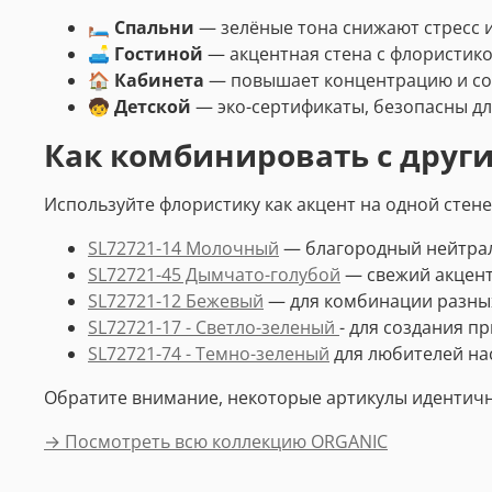
🛏️
Спальни
— зелёные тона снижают стресс 
🛋️
Гостиной
— акцентная стена с флористико
🏠
Кабинета
— повышает концентрацию и со
🧒
Детской
— эко-сертификаты, безопасны дл
Как комбинировать с друг
Используйте флористику как акцент на одной стен
SL72721-14 Молочный
— благородный нейтрал
SL72721-45 Дымчато-голубой
— свежий акцент
SL72721-12 Бежевый
— для комбинации разных
SL72721-17 - Светло-зеленый
- для создания 
SL72721-74 - Темно-зеленый
для любителей н
Обратите внимание, некоторые артикулы идентич
→ Посмотреть всю коллекцию ORGANIC