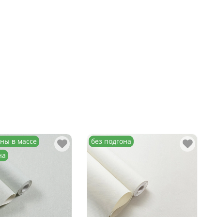
ны в массе
без подгона
на