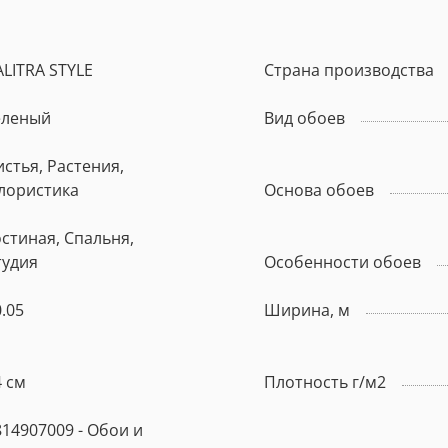
ALITRA STYLE
Страна производства
еленый
Вид обоев
истья, Растения,
лористика
Основа обоев
остиная, Спальня,
тудия
Особенности обоев
.05
Ширина, м
4 см
Плотность г/м2
814907009 - Обои и