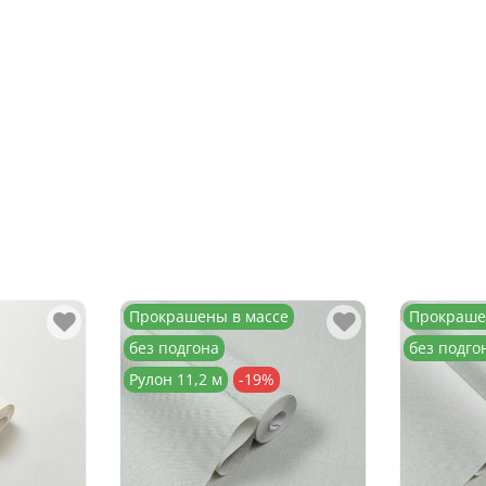
Прокрашены в массе
Прокраше
без подгона
без подго
Рулон 11,2 м
-19%