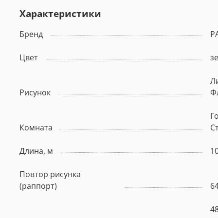
Характеристики
Бренд
P
Цвет
з
Л
Рисунок
Ф
Г
Комната
С
Длина, м
10
Повтор рисунка
(раппорт)
6
4