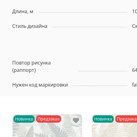
Длина, м
10
Стиль дизайна
С
Повтор рисунка
(раппорт)
6
Нужен код маркировки
fa
Новинка
Предзаказ
Новинка
Предзака