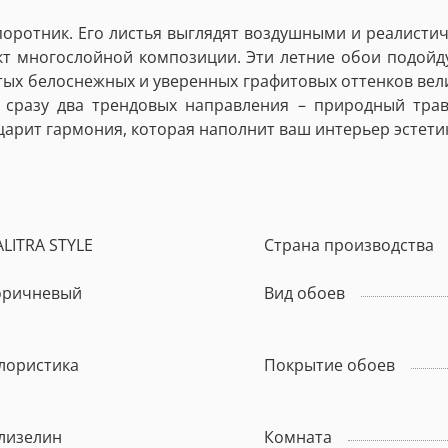
оротник. Его листья выглядят воздушными и реалистич
кт многослойной композиции. Эти летние обои подойд
тых белоснежных и уверенных графитовых оттенков ве
е сразу два трендовых направления – природный трав
царит гармония, которая наполнит ваш интерьер эстети
ALITRA STYLE
Страна производства
оричневый
Вид обоев
лористика
Покрытие обоев
лизелин
Комната