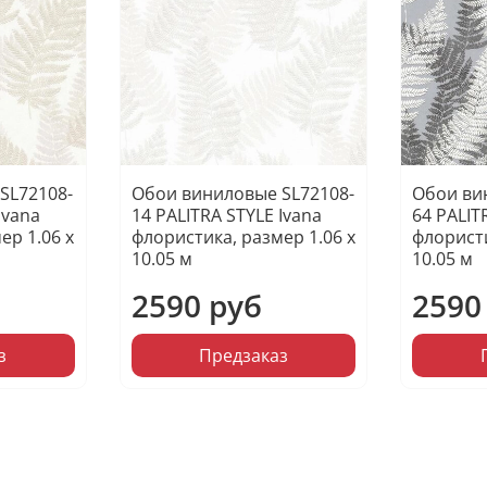
SL72108-
Обои виниловые SL72108-
Обои ви
Ivana
14 PALITRA STYLE Ivana
64 PALIT
ер 1.06 х
флористика, размер 1.06 х
флористи
10.05 м
10.05 м
2590 руб
2590
з
Предзаказ