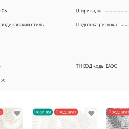
.05
Ширина, м
кандинавский стиль
Подгонка рисунка
4
ТН ВЭД коды ЕАЭС
lse
з
Новинка
Предзаказ
Предзака