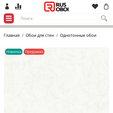
Главная
Обои для стен
Однотонные обои
Новинка
Предзаказ