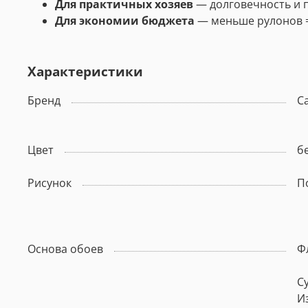
Для практичных хозяев
— долговечность и п
Для экономии бюджета
— меньше рулонов =
Характеристики
Бренд
С
Цвет
б
Рисунок
П
Основа обоев
Ф
С
И