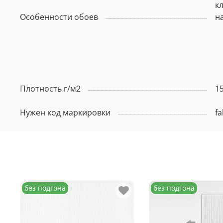
к
Особенности обоев
н
Плотность г/м2
1
Нужен код маркировки
fa
без подгона
без подгона