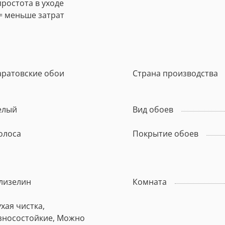
ростота в уходе
 меньше затрат
аратовские обои
Страна производства
елый
Вид обоев
олоса
Покрытие обоев
лизелин
Комната
ухая чистка,
зносостойкие, Можно