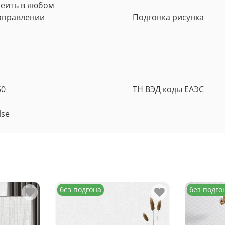
леить в любом
аправлении
Подгонка рисунка
50
ТН ВЭД коды ЕАЭС
lse
без подгона
без подго