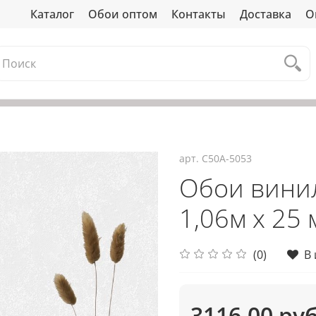
Каталог
Обои оптом
Контакты
Доставка
О
арт.
С50А-5053
Обои вини
1,06м х 25 
(0)
В
3116.00 ру