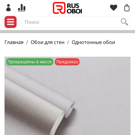
Главная
Обои для стен
Однотонные обои
Прокрашены в массе
Предзаказ