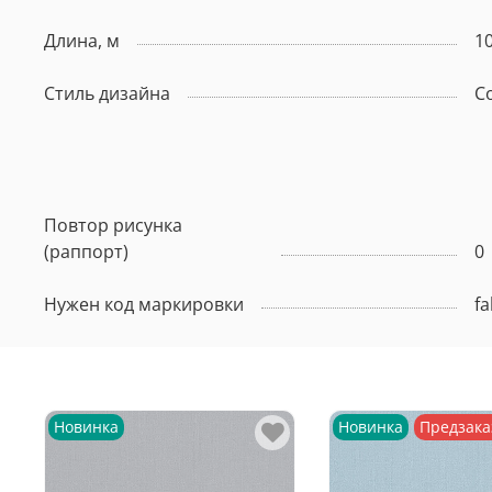
Длина, м
10
Стиль дизайна
С
Повтор рисунка
(раппорт)
0
Нужен код маркировки
fa
Новинка
Новинка
Предзака