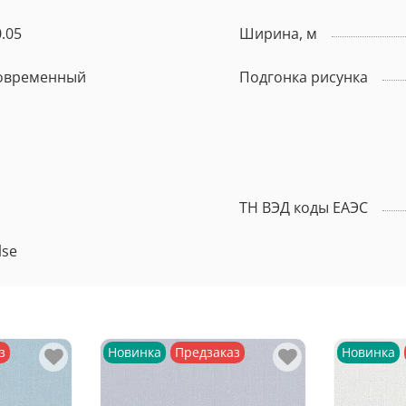
.05
Ширина, м
овременный
Подгонка рисунка
ТН ВЭД коды ЕАЭС
lse
з
Новинка
Предзаказ
Новинка