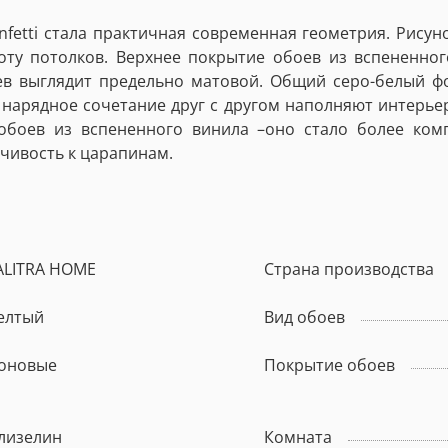
etti стала практичная современная геометрия. Рисун
оту потолков. Верхнее покрытие обоев из вспененно
оев выглядит предельно матовой. Общий серо-белый ф
 нарядное сочетание друг с другом наполняют интерь
обоев из вспененного винила –оно стало более ко
йчивость к царапинам.
ALITRA HOME
Страна производства
елтый
Вид обоев
оновые
Покрытие обоев
лизелин
Комната