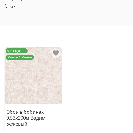
false
без подгона
обои в бобинах
Обои в бобинах
0.53х200м Вадим
бежевый