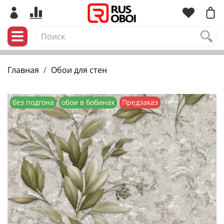
Главная
Обои для стен
без подгона
обои в бобинах
Предзаказ