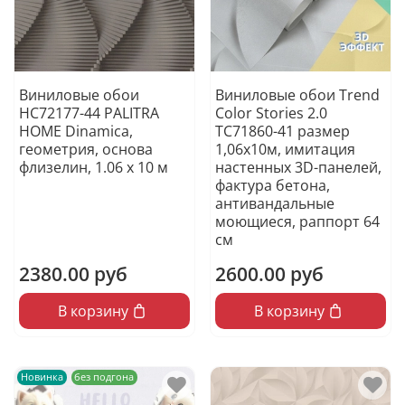
Виниловые обои
Виниловые обои Trend
HC72177-44 PALITRA
Color Stories 2.0
HOME Dinamica,
TC71860-41 размер
геометрия, основа
1,06х10м, имитация
флизелин, 1.06 х 10 м
настенных 3D-панелей,
фактура бетона,
антивандальные
моющиеся, раппорт 64
см
2380.00 руб
2600.00 руб
В корзину
В корзину
Новинка
без подгона