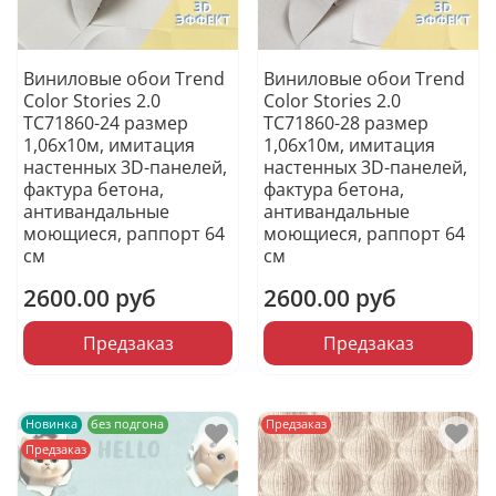
Виниловые обои Trend
Виниловые обои Trend
Color Stories 2.0
Color Stories 2.0
TC71860-24 размер
TC71860-28 размер
1,06х10м, имитация
1,06х10м, имитация
настенных 3D-панелей,
настенных 3D-панелей,
фактура бетона,
фактура бетона,
антивандальные
антивандальные
моющиеся, раппорт 64
моющиеся, раппорт 64
см
см
2600.00 руб
2600.00 руб
Предзаказ
Предзаказ
Новинка
без подгона
Предзаказ
Предзаказ