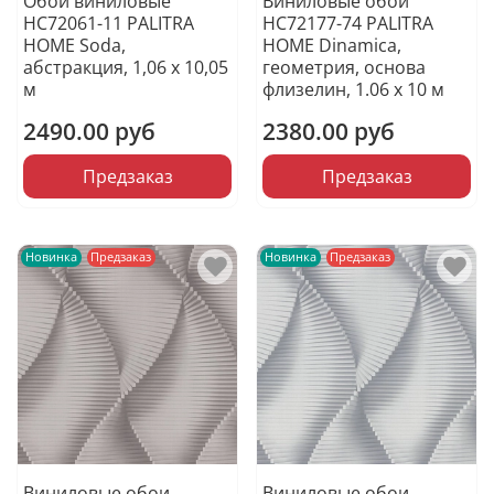
Обои виниловые
Виниловые обои
HC72061-11 PALITRA
HC72177-74 PALITRA
HOME Soda,
HOME Dinamica,
абстракция, 1,06 х 10,05
геометрия, основа
м
флизелин, 1.06 х 10 м
2490.00 руб
2380.00 руб
Предзаказ
Предзаказ
Новинка
Предзаказ
Новинка
Предзаказ
Виниловые обои
Виниловые обои