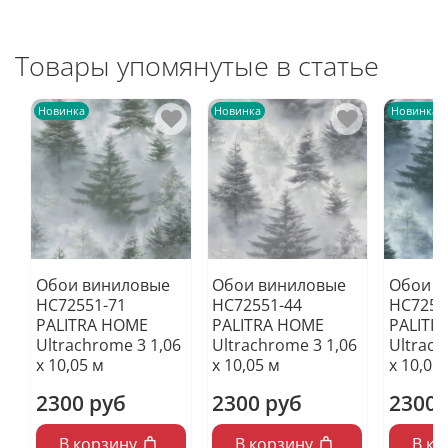
Товары упомянутые в статье
Новинка
Новинка
Новинка
Обои виниловые
Обои виниловые
Обои в
HC72551-71
HC72551-44
HC7255
PALITRA HOME
PALITRA HOME
PALITR
Ultrachrome 3 1,06
Ultrachrome 3 1,06
Ultrach
х 10,05 м
х 10,05 м
х 10,05
2300 руб
2300 руб
2300 
В корзину
В корзину
В ко