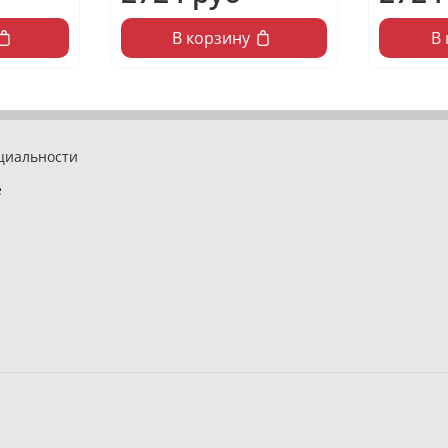
В корзину
В
циальности
е