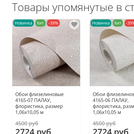
Товары упомянутые в с
Новинка
Хит
-39%
Новинка
Хит
-39
Обои флизелиновые
Обои флизелино
4165-07 ПАЛАУ,
4165-06 ПАЛАУ,
флористика, размер
флористика, раз
1,06х10,05 м
1,06х10,05 м
4500 руб
4500 руб
2724 руб
2724 руб