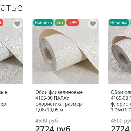
татье
%
Новинка
Хит
-39%
Новинка
вые
Обои флизелиновые
Обои фл
4165-00 ПАЛАУ,
4165-03 
мер
флористика, размер
флорист
1,06х10,05 м
1,06х10,
4500 руб
4500 ру
2724 руб
2724