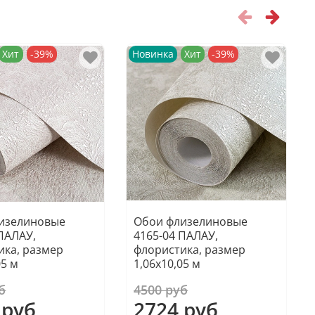
Хит
-39%
Новинка
Хит
-39%
изелиновые
Обои флизелиновые
ПАЛАУ,
4165-04 ПАЛАУ,
ика, размер
флористика, размер
05 м
1,06х10,05 м
б
4500 руб
 руб
2724 руб