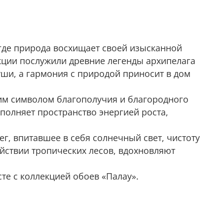
 где природа восхищает своей изысканной
кции послужили древние легенды архипелага
души, а гармония с природой приносит в дом
им символом благополучия и благородного
аполняет пространство энергией роста,
г, впитавшее в себя солнечный свет, чистоту
йствии тропических лесов, вдохновляют
те с коллекцией обоев «Палау».