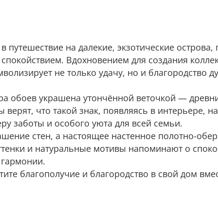
в путешествие на далекие, экзотические острова,
 спокойствием. Вдохновением для создания колле
мволизирует не только удачу, но и благородство 
ра обоев украшена утончённой веточкой — древн
 верят, что такой знак, появляясь в интерьере, н
ру заботы и особого уюта для всей семьи.
шение стен, а настоящее настенное полотно-обере
оттенки и натуральные мотивы напоминают о споко
и гармонии.
тите благополучие и благородство в свой дом вмес