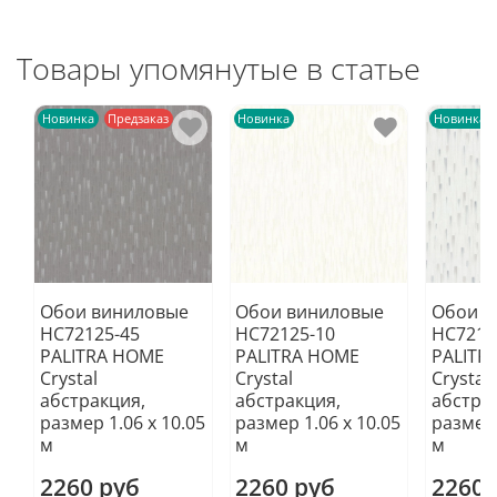
Товары упомянутые в статье
Новинка
Предзаказ
Новинка
Новинка
Обои виниловые
Обои виниловые
Обои в
HC72125-45
HC72125-10
HC7212
PALITRA HOME
PALITRA HOME
PALITR
Crystal
Crystal
Crystal
абстракция,
абстракция,
абстра
размер 1.06 х 10.05
размер 1.06 х 10.05
размер 
м
м
м
2260 руб
2260 руб
2260 